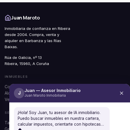
Juan Maroto
Inmobiliaria de confianza en Ribeira
desde 2004. Compra, venta y
alquiler en Barbanza y las Rías
Baixas.
Rúa de Galicia, nº 13
Ribeira, 15960, A Coruña
INMUEBLES
Comprar
Juan — Asesor Inmobiliario
J
Alquilar
Juan Maroto Inmobiliaria
Ver todos
¡Hola! Soy Juan, tu asesor de IA inmobiliario.
SERVICIOS
Puedo buscar inmuebles en nuestra cartera,
Tasación gratuita
calcular impuestos, orientarte con hipotecas…
Gestión documental