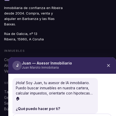
Inmobiliaria de confianza en Ribeira
desde 2004. Compra, venta y
alquiler en Barbanza y las Rías
Baixas.
Rúa de Galicia, nº 13
Ribeira, 15960, A Coruña
INMUEBLES
Comprar
Juan — Asesor Inmobiliario
J
Alquilar
Juan Maroto Inmobiliaria
Ver todos
¡Hola! Soy Juan, tu asesor de IA inmobiliario.
SERVICIOS
Puedo buscar inmuebles en nuestra cartera,
Tasación gratuita
calcular impuestos, orientarte con hipotecas…
Gestión documental
🏠
Seguros
Búsqueda personalizada
¿Qué puedo hacer por ti?