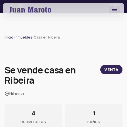
Inicio
›
Inmuebles
›
Casa en Ribeira
Se vende casa en
VENTA
Ribeira
Ribeira
4
1
DORMITORIOS
BAÑOS